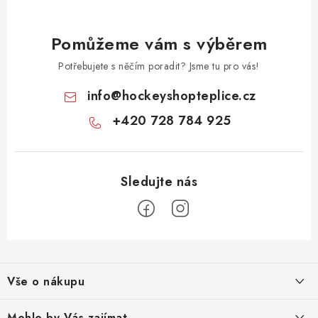
Pomůžeme vám s výběrem
Potřebujete s něčím poradit? Jsme tu pro vás!
info
@
hockeyshopteplice.cz
+420 728 784 925
Z
á
Vše o nákupu
p
a
Obchodní podmínky
Mohlo by Vás zajímat