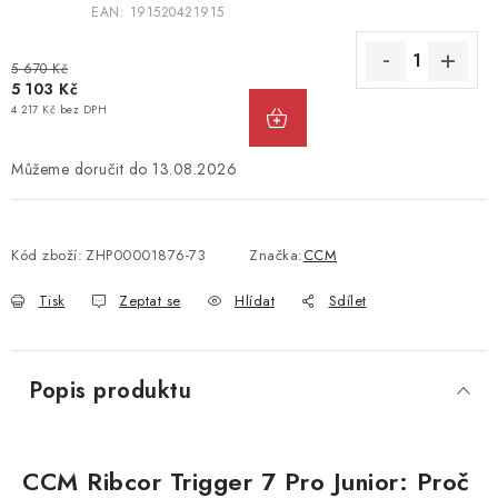
EAN:
191520421915
5 670 Kč
5 103 Kč
4 217 Kč bez DPH
13.08.2026
Kód zboží:
ZHP00001876-73
Značka:
CCM
Tisk
Zeptat se
Hlídat
Sdílet
Popis produktu
CCM Ribcor Trigger 7 Pro Junior: Proč