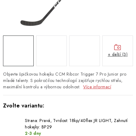
TAŠKY
PŘÍSLUŠENSTVÍ
TEXTIL
DOPLŇKY
+ další (3)
TRÉNINK
Objevte špičkovou hokejku CCM Ribcor Trigger 7 Pro Junior pro
DÁMSKÁ VÝSTROJ
mladé talenty. S pokročilou technologií zajišťuje rychlou střelu,
maximální kontrolu a výbornou odolnost.
Více informací
info@hockeyshopteplice.cz
+420 728 784 925 (po–pá: 14:00–18:00)
Strana: Pravá, Tvrdost: 18kp/40flex JR LIGHT, Zahnutí
hokejky: BP29
2-3 dny