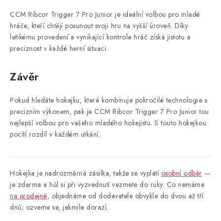
CCM Ribcor Trigger 7 Pro Junior je ideální volbou pro mladé
hráče, kteří chtějí posunout svoji hru na vyšší úroveň. Díky
lehkému provedení a vynikající kontrole hráč získá jistotu a
preciznost v každé herní situaci.
Závěr
Pokud hledáte hokejku, která kombinuje pokročilé technologie s
precizním výkonem, pak je CCM Ribcor Trigger 7 Pro Junior tou
nejlepší volbou pro vašeho mladého hokejistu. S touto hokejkou
pocítí rozdíl v každém utkání.
Hokejka je nadrozměrná zásilka, takže se vyplatí
osobní odběr
—
je zdarma a hůl si při vyzvednutí vezmete do ruky. Co nemáme
na prodejně
, objednáme od dodavatele obvykle do dvou až tří
dnů; ozveme se, jakmile dorazí.