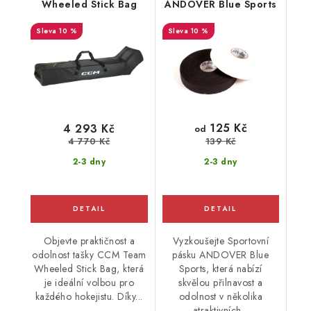
Wheeled Stick Bag
ANDOVER Blue Sports
10 %
10 %
125 Kč
4 293 Kč
od
4 770 Kč
139 Kč
2-3 dny
2-3 dny
Objevte praktičnost a
Vyzkoušejte Sportovní
odolnost tašky CCM Team
pásku ANDOVER Blue
Wheeled Stick Bag, která
Sports, která nabízí
je ideální volbou pro
skvělou přilnavost a
každého hokejistu. Díky...
odolnost v několika
atraktivních...