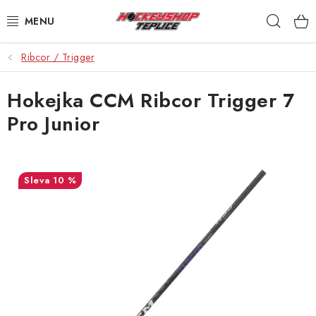
Přejít
Hleda
na
obsah
Ribcor / Trigger
VÝPRODEJ
Hokejka CCM Ribcor Trigger 7
BRUSLE
Pro Junior
HOKEJKY
HELMY
10 %
RUKAVICE
CHRÁNIČE
KALHOTY