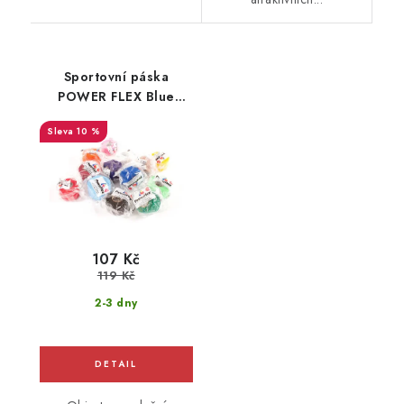
Sportovní páska
POWER FLEX Blue
Sports
10 %
107 Kč
119 Kč
2-3 dny