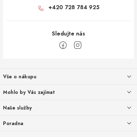
+420 728 784 925
Z
á
Vše o nákupu
p
a
Obchodní podmínky
Mohlo by Vás zajímat
t
Reklamace zboží
í
O nás
Naše služby
Odstoupení od smlouvy
Prodejna
Broušení bruslí
Poradna
Podmínky ochrany osobních údajů
Kontakty
Tepelné tvarování bruslí
Doprava a platba
Hokejová výstroj pro děti