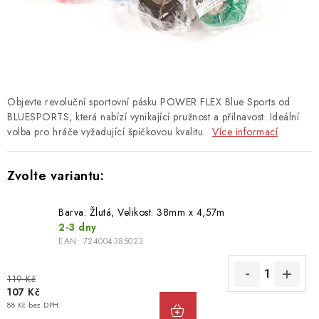
TAŠKY
PŘÍSLUŠENSTVÍ
TEXTIL
Objevte revoluční sportovní pásku POWER FLEX Blue Sports od
DOPLŇKY
BLUESPORTS, která nabízí vynikající pružnost a přilnavost. Ideální
volba pro hráče vyžadující špičkovou kvalitu.
Více informací
TRÉNINK
DÁMSKÁ VÝSTROJ
Barva: Žlutá, Velikost: 38mm x 4,57m
info@hockeyshopteplice.cz
2-3 dny
EAN:
724004385023
+420 728 784 925 (po–pá: 14:00–18:00)
119 Kč
107 Kč
88 Kč bez DPH