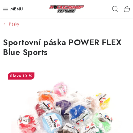
Přejít
Hleda
na
obsah
Pásky
VÝPRODEJ
Sportovní páska POWER FLEX
BRUSLE
Blue Sports
HOKEJKY
HELMY
10 %
RUKAVICE
CHRÁNIČE
KALHOTY