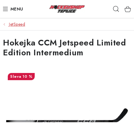
Přejít
Hleda
na
obsah
JetSpeed
VÝPRODEJ
Hokejka CCM Jetspeed Limited
BRUSLE
Edition Intermedium
HOKEJKY
HELMY
10 %
RUKAVICE
CHRÁNIČE
KALHOTY