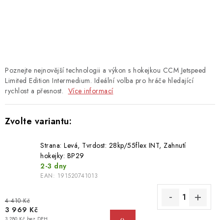
TAŠKY
PŘÍSLUŠENSTVÍ
TEXTIL
Poznejte nejnovější technologii a výkon s hokejkou CCM Jetspeed
DOPLŇKY
Limited Edition Intermedium. Ideální volba pro hráče hledající
rychlost a přesnost.
Více informací
TRÉNINK
DÁMSKÁ VÝSTROJ
Strana: Levá, Tvrdost: 28kp/55flex INT, Zahnutí
hokejky: BP29
info@hockeyshopteplice.cz
2-3 dny
+420 728 784 925 (po–pá: 14:00–18:00)
EAN:
191520741013
4 410 Kč
3 969 Kč
3 280 Kč bez DPH