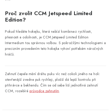
Proč zvolit CCM Jetspeed Limited
Edition?
Pokud hledáte hokejku, která nabízí kombinaci rychlosti,
přesnosti a odolnosti, je CCM Jetspeed Limited Edition
Intermedium tou správnou volbou. S pokročilými technologiemi a
precizním provedením tato hokejka vyhoví potřebám náročných
hráčů.
Zahnutí čepele mění dráhu puku víc než cokoli jiného na holi:
otevřenější zvedne puk rychleji, plošší dá lepší kontrolu při
přihrávce a bekhendu. Čím se od sebe liší jednotlivá zahnutí
CCM, rozebírá
průvodce zahnutím
.