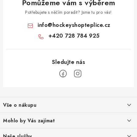
Pomůžeme vám s výběrem
Potřebujete s něčím poradit? Jsme tu pro vás!
info
@
hockeyshopteplice.cz
+420 728 784 925
Z
á
Vše o nákupu
p
a
Obchodní podmínky
Mohlo by Vás zajímat
t
Reklamace zboží
í
O nás
Naše služby