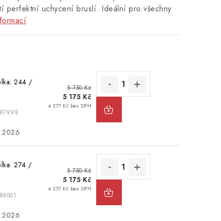
tí perfektní uchycení bruslí. Ideální pro všechny
formací
élka: 244 /
5 750 Kč
5 175 Kč
4 277 Kč bez DPH
087998
8.2026
élka: 274 /
5 750 Kč
5 175 Kč
4 277 Kč bez DPH
88001
8.2026