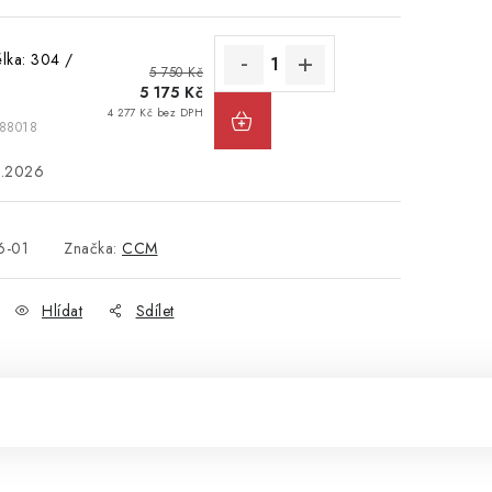
élka: 304 /
5 750 Kč
5 175 Kč
4 277 Kč bez DPH
88018
8.2026
6-01
Značka:
CCM
Hlídat
Sdílet