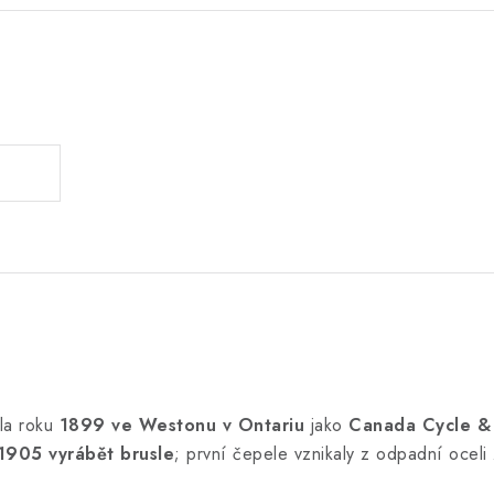
.
kla roku
1899 ve Westonu v Ontariu
jako
Canada Cycle &
1905 vyrábět brusle
; první čepele vznikaly z odpadní oceli