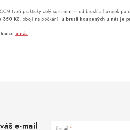
CCM tvoří prakticky celý sortiment — od bruslí a hokejek po ch
za
350 Kč
, obojí na počkání;
u bruslí koupených u nás je p
stránce
o nás
.
váš e-mail
E-mail