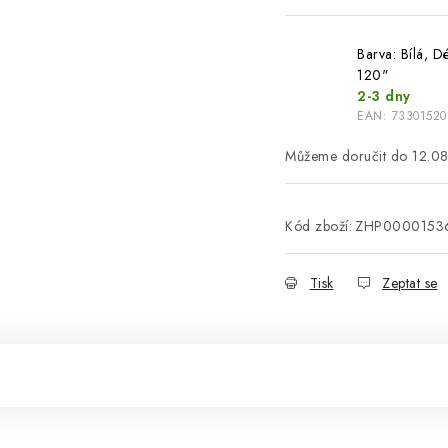
Barva: Bílá, D
120"
2-3 dny
EAN:
73301520
12.0
Kód zboží:
ZHP0000153
Tisk
Zeptat se