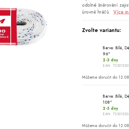
odolné šněrování zajis
úrovně hráčů.
Více in
Barva: Bílá, D
96"
2-3 dny
EAN:
7330152
12.0
Barva: Bílá, D
108"
2-3 dny
EAN:
73301520
12.0