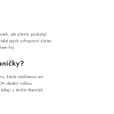
otek, ale přesto poskytují
aké jejich schopnost zůstat
ěhem hry.
kaničky?
nu, které nezklamou ani
M ideální volbou.
dělají z těchto tkaniček
.