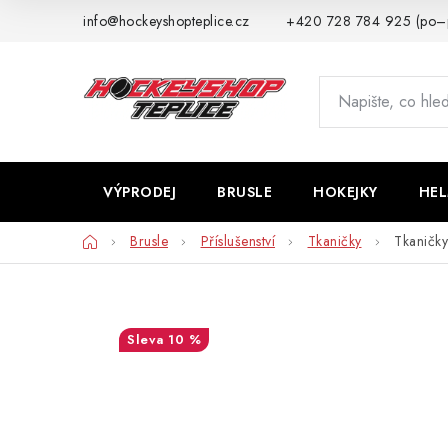
Přejít
info@hockeyshopteplice.cz
+420 728 784 925 (po–
na
obsah
VÝPRODEJ
BRUSLE
HOKEJKY
HE
Domů
Brusle
Příslušenství
Tkaničky
Tkaničk
10 %