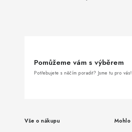
Pomůžeme vám s výběrem
Potřebujete s něčím poradit? Jsme tu pro vás!
Z
á
Vše o nákupu
Mohlo 
p