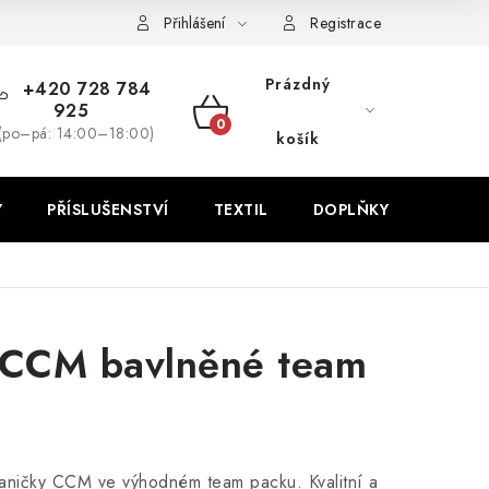
Přihlášení
Registrace
Prázdný
+420 728 784
925
NÁKUPNÍ
(po–pá: 14:00–18:00)
košík
KOŠÍK
Y
PŘÍSLUŠENSTVÍ
TEXTIL
DOPLŇKY
TRÉNI
 CCM bavlněné team
kaničky CCM ve výhodném team packu. Kvalitní a