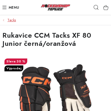
Přejít
Hleda
na
obsah
Tacks
VÝPRODEJ
Rukavice CCM Tacks XF 80
BRUSLE
Junior černá/oranžová
HOKEJKY
HELMY
30 %
Výprodej
RUKAVICE
CHRÁNIČE
KALHOTY