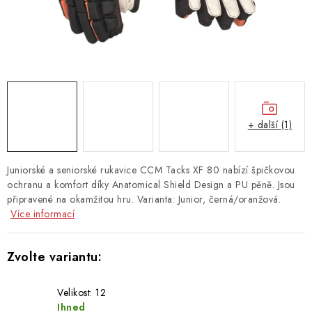
TAŠKY
PŘÍSLUŠENSTVÍ
TEXTIL
DOPLŇKY
+ další (1)
TRÉNINK
Juniorské a seniorské rukavice CCM Tacks XF 80 nabízí špičkovou
DÁMSKÁ VÝSTROJ
ochranu a komfort díky Anatomical Shield Design a PU pěně. Jsou
připravené na okamžitou hru. Varianta: Junior, černá/oranžová.
Více informací
info@hockeyshopteplice.cz
+420 728 784 925 (po–pá: 14:00–18:00)
Velikost: 12
Ihned