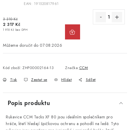
EAN:
191520817961
3 310 Kč
2 317 Kč
1 915 Kč bez DPH
07.08.2026
Kód zboží:
ZHP00002164-13
Značka:
CCM
Tisk
Zeptat se
Hlídat
Sdílet
Popis produktu
Rukavice CCM Tacks XF 80 jsou ideálním společníkem pro
hráče, kteří hledají špičkovou ochranu a pohodlí na ledě. Tyto