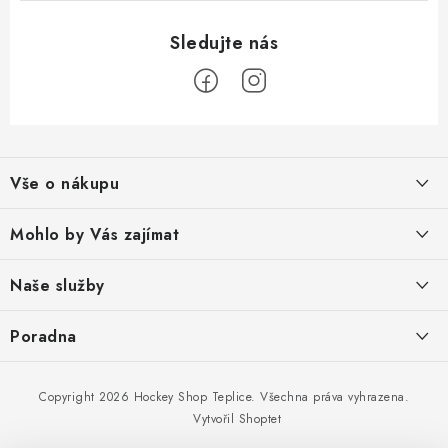
Z
á
Vše o nákupu
p
a
Obchodní podmínky
Mohlo by Vás zajímat
t
Reklamace zboží
í
O nás
Naše služby
Odstoupení od smlouvy
Prodejna
Broušení bruslí
Poradna
Podmínky ochrany osobních údajů
Kontakty
Tepelné tvarování bruslí
Doprava a platba
Jak vybrat velikost bruslí
Copyright 2026
Hockey Shop Teplice
. Všechna práva vyhrazena.
Diagnostika chodidel
Dostupnost zboží
Jak vybrat flex hokejky
Vytvořil Shoptet
Odborné poradenství