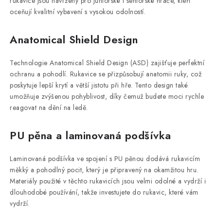
rukavice jsou navrženy pro juniorské i seniorské hráče, kteří
oceňují kvalitní vybavení s vysokou odolností.
Anatomical Shield Design
Technologie Anatomical Shield Design (ASD) zajišťuje perfektní
ochranu a pohodlí. Rukavice se přizpůsobují anatomii ruky, což
poskytuje lepší krytí a větší jistotu při hře. Tento design také
umožňuje zvýšenou pohyblivost, díky čemuž budete moci rychle
reagovat na dění na ledě.
PU pěna a laminovaná podšívka
Laminovaná podšívka ve spojení s PU pěnou dodává rukavicím
měkký a pohodlný pocit, který je připravený na okamžitou hru.
Materiály použité v těchto rukavicích jsou velmi odolné a vydrží i
dlouhodobé používání, takže investujete do rukavic, které vám
vydrží.