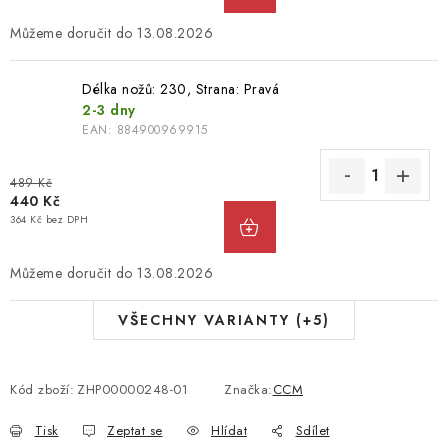
13.08.2026
Délka nožů: 230, Strana: Pravá
2-3 dny
EAN:
884900969915
489 Kč
440 Kč
364 Kč bez DPH
13.08.2026
VŠECHNY VARIANTY (+5)
Kód zboží:
ZHP00000248-01
Značka:
CCM
Tisk
Zeptat se
Hlídat
Sdílet