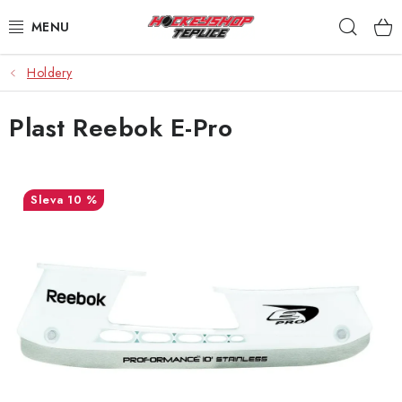
Přejít
Hleda
na
obsah
Holdery
VÝPRODEJ
Plast Reebok E-Pro
BRUSLE
HOKEJKY
10 %
HELMY
RUKAVICE
CHRÁNIČE
KALHOTY