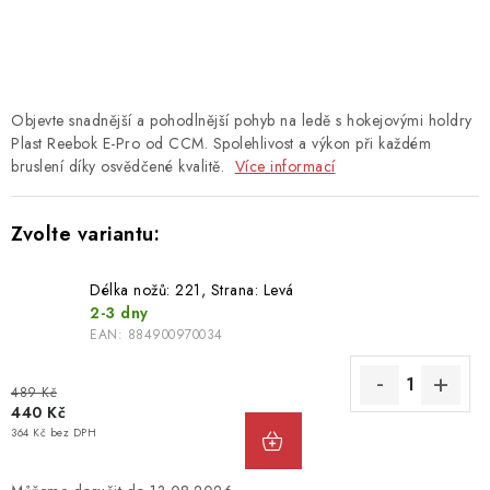
TAŠKY
PŘÍSLUŠENSTVÍ
TEXTIL
Objevte snadnější a pohodlnější pohyb na ledě s hokejovými holdry
Plast Reebok E-Pro od CCM. Spolehlivost a výkon při každém
bruslení díky osvědčené kvalitě.
Více informací
DOPLŇKY
TRÉNINK
DÁMSKÁ VÝSTROJ
Délka nožů: 221, Strana: Levá
2-3 dny
EAN:
884900970034
info@hockeyshopteplice.cz
+420 728 784 925 (po–pá: 14:00–18:00)
489 Kč
440 Kč
364 Kč bez DPH