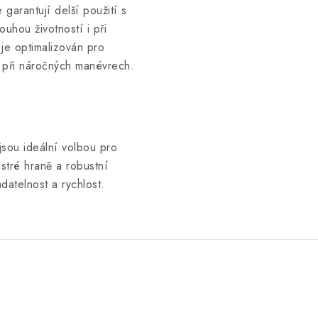
arantují delší použití s
uhou životností i při
 je optimalizován pro
 i při náročných manévrech.
 ideální volbou pro
ostré hraně a robustní
adatelnost a rychlost.
.