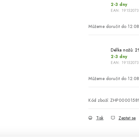
2-3 dny
EAN:
19152073
12.0
Délka nožů: 2
2-3 dny
EAN:
19152073
12.0
Kód zboží:
ZHP0000158
Tisk
Zeptat se