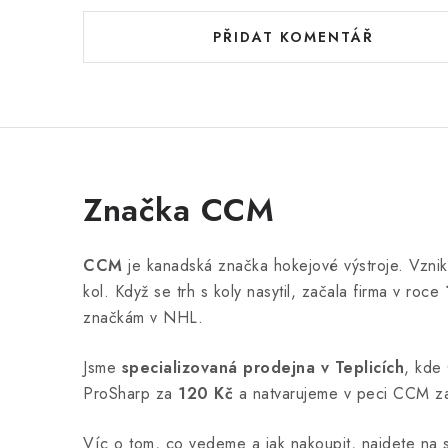
PŘIDAT KOMENTÁŘ
Značka CCM
CCM
je kanadská značka hokejové výstroje. Vzni
kol. Když se trh s koly nasytil, začala firma v roce
značkám v NHL.
Jsme
specializovaná prodejna v Teplicích
, kde 
ProSharp za
120 Kč
a natvarujeme v peci CCM 
Víc o tom, co vedeme a jak nakoupit, najdete na 