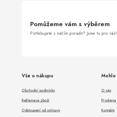
Pomůžeme vám s výběrem
Potřebujete s něčím poradit? Jsme tu pro vás!
Z
á
Vše o nákupu
Mohlo 
p
a
Obchodní podmínky
O nás
t
Reklamace zboží
Prodejna
í
Odstoupení od smlouvy
Kontakty