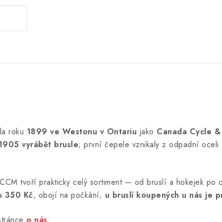
kla roku
1899 ve Westonu v Ontariu
jako
Canada Cycle &
1905 vyrábět brusle
; první čepele vznikaly z odpadní oceli
CCM tvoří prakticky celý sortiment — od bruslí a hokejek po ch
za
350 Kč
, obojí na počkání;
u bruslí koupených u nás je p
stránce
o nás
.