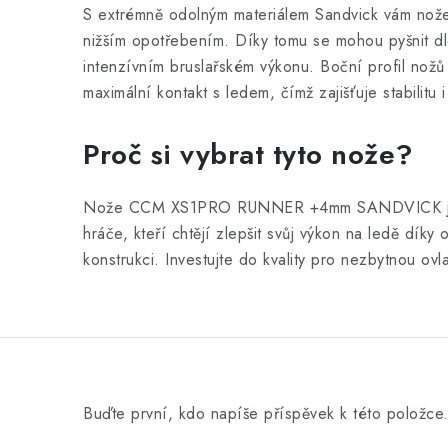
S extrémně odolným materiálem Sandvick vám nože g
nižším opotřebením. Díky tomu se mohou pyšnit dlo
intenzívním bruslařském výkonu. Boční profil nožů
maximální kontakt s ledem, čímž zajišťuje stabilitu
Proč si vybrat tyto nože?
Nože CCM XS1PRO RUNNER +4mm SANDVICK jsou
hráče, kteří chtějí zlepšit svůj výkon na ledě díky 
konstrukci. Investujte do kvality pro nezbytnou ovl
Buďte první, kdo napíše příspěvek k této položce