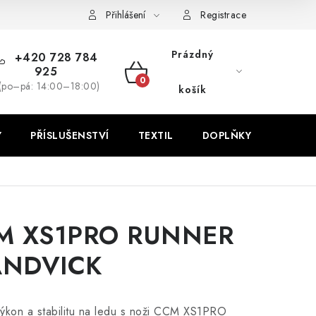
Přihlášení
Registrace
Prázdný
+420 728 784
925
NÁKUPNÍ
(po–pá: 14:00–18:00)
košík
KOŠÍK
Y
PŘÍSLUŠENSTVÍ
TEXTIL
DOPLŇKY
TRÉNI
M XS1PRO RUNNER
ANDVICK
 výkon a stabilitu na ledu s noži CCM XS1PRO