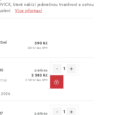
, které nabízí jedinečnou trvanlivost a ostrou
uslení.
Více informací
20ml
390 Kč
322 Kč bez DPH
80
2 870 Kč
2 583 Kč
2 135 Kč bez DPH
7788
8.2026
87
2 870 Kč