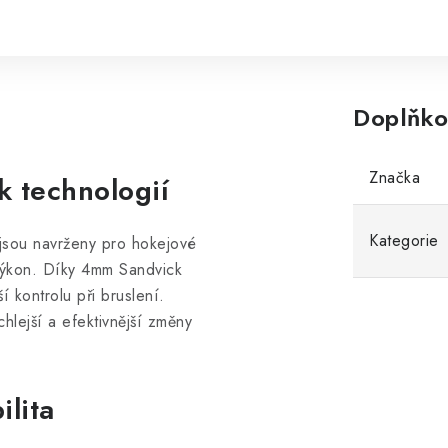
Doplňko
Značka
k technologií
Kategorie
u navrženy pro hokejové
 výkon. Díky 4mm Sandvick
í kontrolu při bruslení.
hlejší a efektivnější změny
ilita