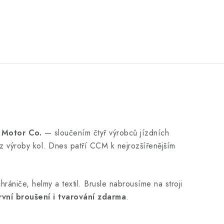
 Motor Co.
— sloučením čtyř výrobců jízdních
 z výroby kol. Dnes patří CCM k nejrozšířenějším
rániče, helmy a textil. Brusle nabrousíme na stroji
rvní broušení i tvarování zdarma
.