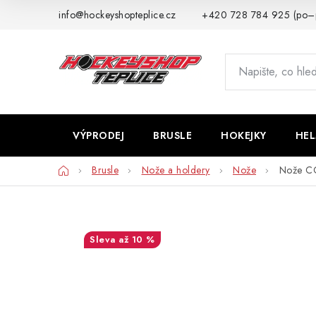
Přejít
info@hockeyshopteplice.cz
+420 728 784 925 (po–
na
obsah
VÝPRODEJ
BRUSLE
HOKEJKY
HE
Domů
Brusle
Nože a holdery
Nože
Nože C
až 10 %