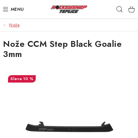
Přejít
Hleda
na
obsah
Nože
VÝPRODEJ
Nože CCM Step Black Goalie
BRUSLE
3mm
HOKEJKY
HELMY
10 %
RUKAVICE
CHRÁNIČE
KALHOTY