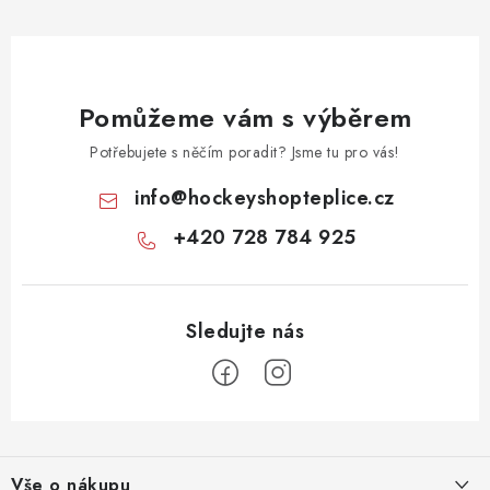
Pomůžeme vám s výběrem
Potřebujete s něčím poradit? Jsme tu pro vás!
info
@
hockeyshopteplice.cz
+420 728 784 925
Z
á
Vše o nákupu