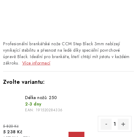
TAŠKY
PŘÍSLUŠENSTVÍ
TEXTIL
Profesionální brankářské nože CCM Step Black 3mm nabízejí
DOPLŇKY
vynikající stabilitu a přesnost na ledě díky speciální povrchové
úpravě Black. Ideální pro brankáře, kteří chtějí mít jistotu v každém
zákroku.
Více informací
TRÉNINK
DÁMSKÁ VÝSTROJ
info@hockeyshopteplice.cz
Délka nožů: 250
2-3 dny
+420 728 784 925 (po–pá: 14:00–18:00)
EAN:
191520284336
5 820 Kč
5 238 Kč