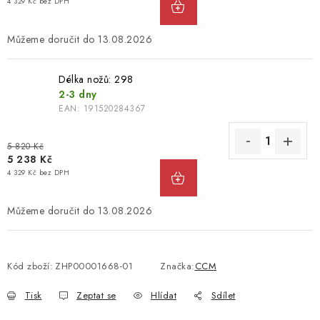
4 329 Kč bez DPH
13.08.2026
Délka nožů: 298
2-3 dny
EAN:
191520284367
5 820 Kč
5 238 Kč
4 329 Kč bez DPH
13.08.2026
Kód zboží:
ZHP00001668-01
Značka:
CCM
Tisk
Zeptat se
Hlídat
Sdílet