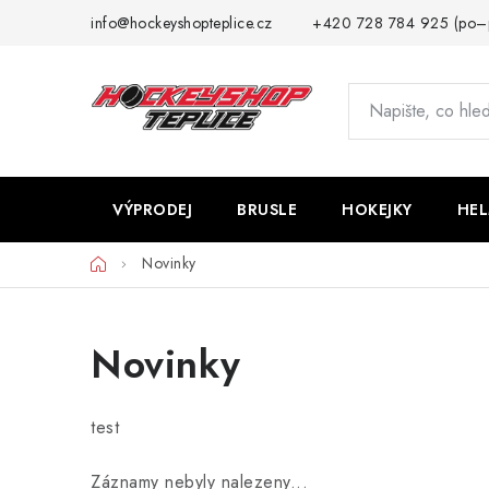
Přejít
info@hockeyshopteplice.cz
+420 728 784 925 (po–
na
obsah
VÝPRODEJ
BRUSLE
HOKEJKY
HE
Domů
Novinky
Novinky
test
Záznamy nebyly nalezeny...