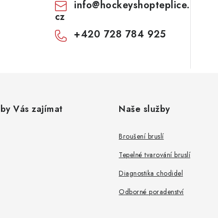
info
@
hockeyshopteplice.
cz
+420 728 784 925
by Vás zajímat
Naše služby
Broušení bruslí
Tepelné tvarování bruslí
Diagnostika chodidel
Odborné poradenství