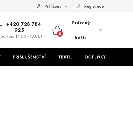
Přihlášení
Registrace
Prázdný
+420 728 784
925
NÁKUPNÍ
(po–pá: 14:00–18:00)
košík
KOŠÍK
Y
PŘÍSLUŠENSTVÍ
TEXTIL
DOPLŇKY
TRÉNI