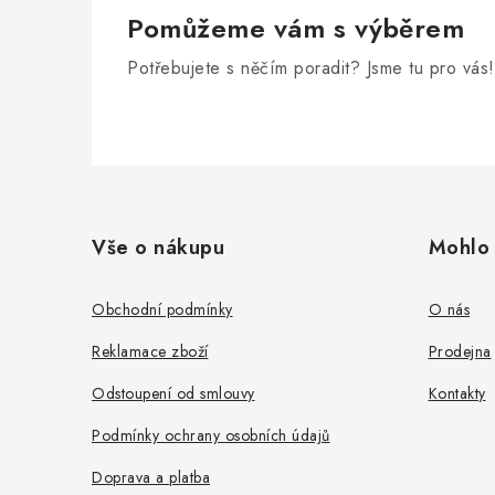
Pomůžeme vám s výběrem
Potřebujete s něčím poradit? Jsme tu pro vás!
Z
á
Vše o nákupu
Mohlo 
p
a
Obchodní podmínky
O nás
t
Reklamace zboží
Prodejna
í
Odstoupení od smlouvy
Kontakty
Podmínky ochrany osobních údajů
Doprava a platba