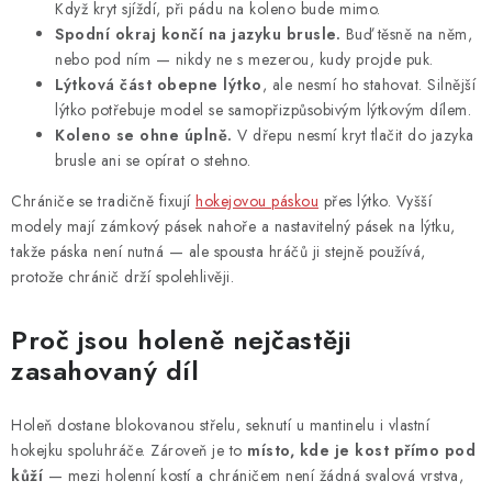
Když kryt sjíždí, při pádu na koleno bude mimo.
Spodní okraj končí na jazyku brusle.
Buď těsně na něm,
nebo pod ním — nikdy ne s mezerou, kudy projde puk.
Lýtková část obepne lýtko
, ale nesmí ho stahovat. Silnější
lýtko potřebuje model se samopřizpůsobivým lýtkovým dílem.
Koleno se ohne úplně.
V dřepu nesmí kryt tlačit do jazyka
brusle ani se opírat o stehno.
Chrániče se tradičně fixují
hokejovou páskou
přes lýtko. Vyšší
modely mají zámkový pásek nahoře a nastavitelný pásek na lýtku,
takže páska není nutná — ale spousta hráčů ji stejně používá,
protože chránič drží spolehlivěji.
Proč jsou holeně nejčastěji
zasahovaný díl
Holeň dostane blokovanou střelu, seknutí u mantinelu i vlastní
hokejku spoluhráče. Zároveň je to
místo, kde je kost přímo pod
kůží
— mezi holenní kostí a chráničem není žádná svalová vrstva,