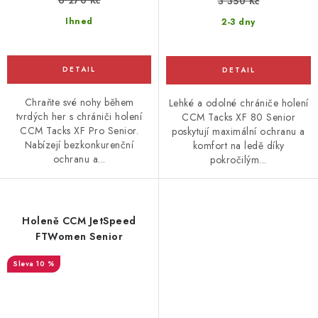
6 270 Kč
3 350 Kč
Ihned
2-3 dny
Chraňte své nohy během
Lehké a odolné chrániče holení
tvrdých her s chrániči holení
CCM Tacks XF 80 Senior
CCM Tacks XF Pro Senior.
poskytují maximální ochranu a
Nabízejí bezkonkurenční
komfort na ledě díky
ochranu a...
pokročilým...
Holeně CCM JetSpeed
FTWomen Senior
10 %