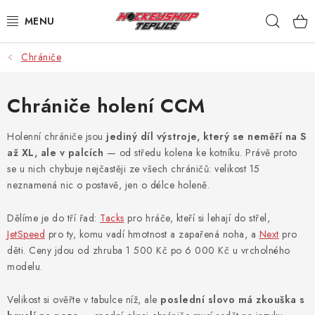
Přejít
Hleda
na
obsah
Chrániče
VÝPRODEJ
BRUSLE
Chrániče holení CCM
HOKEJKY
Holenní chrániče jsou
jediný díl výstroje, který se neměří na S
až XL, ale v palcích
— od středu kolena ke kotníku. Právě proto
se u nich chybuje nejčastěji ze všech chráničů: velikost 15
HELMY
neznamená nic o postavě, jen o délce holeně.
RUKAVICE
Dělíme je do tří řad:
Tacks
pro hráče, kteří si lehají do střel,
JetSpeed
pro ty, komu vadí hmotnost a zapařená noha, a
Next
pro
CHRÁNIČE
děti. Ceny jdou od zhruba 1 500 Kč po 6 000 Kč u vrcholného
modelu.
KALHOTY
Velikost si ověřte v tabulce níž, ale
poslední slovo má zkouška s