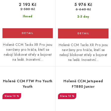
2 193 Kč
5 976 Kč
2 580 Kč
6 640 Kč
Ihned
2-3 dny
Holeně CCM Tacks XR Pro jsou
Holeně CCM Tacks XR Pro jsou
navrženy pro hráče, kteří se
navrženy pro hráče, kteří se
nebojí blokovat střely a bojovat
nebojí blokovat střely a bojovat
na ledě. Inovativní...
na ledě. Inovativní...
Holeně CCM FTW Pro Youth
Holeně CCM Jetspeed
Youth
FT880 Junior
10 %
15 %