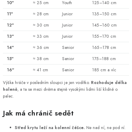
10″
≈ 25 cm
Youth
125–140 cm
11″
≈ 28 cm
Junior
135–150 cm
12″
≈ 30 cm
Junior
145–160 cm
13″
≈ 33 cm
Junior
155–170 cm
14″
≈ 36 cm
Senior
165–178 cm
15″
≈ 38 cm
Senior
175–188 cm
16″
≈ 41 cm
Senior
185 cm a víc
Výška hráče v posledním sloupci je jen vodítko.
Rozhoduje délka
holeně
, a ta se mezi dvěma stejně vysokými lidmi liší klidně o
palec.
Jak má chránič sedět
Střed krytu leží na kolenní čéšce.
Ne nad ní, ne pod ní.