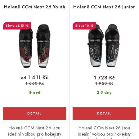
r
p
Holeně CCM Next 26 Youth
Holeně CCM Next 26 Junior
o
r
d
o
až 15 %
10 %
u
d
k
u
t
k
ů
t
ů
1 411 Kč
1 728 Kč
od
1 660 Kč
1 920 Kč
Ihned
2-3 dny
Holeně CCM Next 26 jsou
Holeně CCM Next 26 jsou
ideální volbou pro hokejisty
ideální volbou pro hokejisty