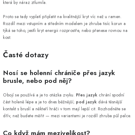
která by náraz ztlumila.
Proto se tady vyplatí připlatit na kvalitnější kryt víc než u ramen.
Rozdíl mezi vstupním a středním modelem je zhruba tisíc korun a
týká se toho, jestli kryt energii rozprostře, nebo přenese rovnou na
kost.
Časté dotazy
Nosí se holenní chrániče přes jazyk
brusle, nebo pod něj?
Obojí se používá a je to otázka zvyku.
Přes jazyk
chrání spodní
část holeně lépe a je to dnes běžnější;
pod jazyk
dává těsnější
kontakt s bruslí a někteří hráči v tom mají lepší cit. Rozhodněte se
dřív, než budete měřit — mezi variantami je rozdíl zhruba půl palce.
Co když mám mezivelikost?