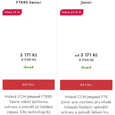
FT880 Senior
Junior
14 %
až 14 %
3 171 Kč
3 171 Kč
od
3 730 Kč
3 730 Kč
Ihned
Ihned
Holeně CCM Jetspeed FT880
Holeně CCM Jetspeed FT8
Senior nabízí špičkovou
Junior jsou navrženy pro mladé
ochranu a pohodlí při každém
hokejisty hledající optimální
zápasu. Díky technologicky
ochranu a pohodlí během hry....