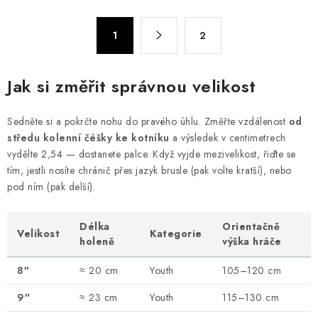
l
á
S
d
1
2
t
a
r
c
á
Jak si změřit správnou velikost
n
í
k
p
Sedněte si a pokrčte nohu do pravého úhlu. Změřte vzdálenost
od
o
r
středu kolenní čéšky ke kotníku
a výsledek v centimetrech
v
v
vydělte 2,54 — dostanete palce. Když vyjde mezivelikost, řiďte se
á
k
tím, jestli nosíte chránič přes jazyk brusle (pak volte kratší), nebo
n
y
pod ním (pak delší).
í
v
ý
Délka
Orientačně
Velikost
Kategorie
p
holeně
výška hráče
i
8″
≈ 20 cm
Youth
105–120 cm
s
u
9″
≈ 23 cm
Youth
115–130 cm