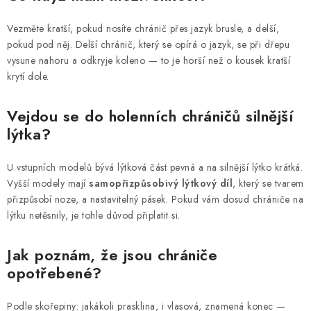
Vezměte kratší, pokud nosíte chránič přes jazyk brusle, a delší,
pokud pod něj. Delší chránič, který se opírá o jazyk, se při dřepu
vysune nahoru a odkryje koleno — to je horší než o kousek kratší
krytí dole.
Vejdou se do holenních chráničů silnější
lýtka?
U vstupních modelů bývá lýtková část pevná a na silnější lýtko krátká.
Vyšší modely mají
samopřizpůsobivý lýtkový díl
, který se tvarem
přizpůsobí noze, a nastavitelný pásek. Pokud vám dosud chrániče na
lýtku netěsnily, je tohle důvod připlatit si.
Jak poznám, že jsou chrániče
opotřebené?
Podle skořepiny: jakákoli prasklina, i vlasová, znamená konec —