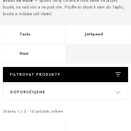
bruslí na noze
TAŠKY
— spodní okraj chrániče musí sedět na jazyku
brusle, ne nad ním a ne pod ním. Přijďte to zkusit k nám do Teplic,
brusle si můžete vzít vlastní.
PŘÍSLUŠENSTVÍ
TEXTIL
Tacks
JetSpeed
DOPLŇKY
Next
TRÉNINK
FILTROVAT PRODUKTY
DÁMSKÁ VÝSTROJ
V
Ř
DOPORUČUJEME
info@hockeyshopteplice.cz
ý
a
+420 728 784 925 (po–pá: 14:00–18:00)
p
z
i
e
Stránka
1
z
2
-
16
položek celkem
s
n
p
í