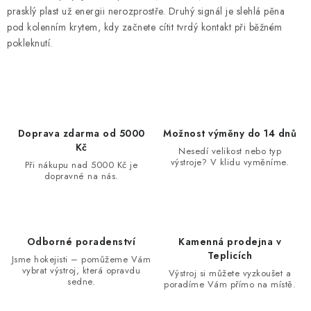
prasklý plast už energii nerozprostře. Druhý signál je slehlá pěna
pod kolenním krytem, kdy začnete cítit tvrdý kontakt při běžném
pokleknutí.
Doprava zdarma od 5000
Možnost výměny do 14 dnů
Kč
Nesedí velikost nebo typ
výstroje? V klidu vyměníme.
Při nákupu nad 5000 Kč je
dopravné na nás.
Odborné poradenství
Kamenná prodejna v
Teplicích
Jsme hokejisti – pomůžeme Vám
vybrat výstroj, která opravdu
Výstroj si můžete vyzkoušet a
sedne.
poradíme Vám přímo na místě.