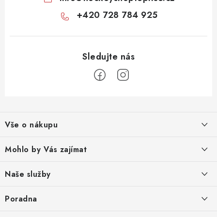
+420 728 784 925
Z
á
Vše o nákupu
p
a
Obchodní podmínky
Mohlo by Vás zajímat
t
Reklamace zboží
í
O nás
Naše služby
Odstoupení od smlouvy
Prodejna
Broušení bruslí
Poradna
Podmínky ochrany osobních údajů
Kontakty
Tepelné tvarování bruslí