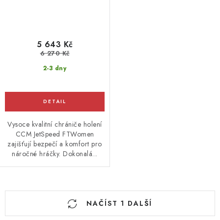
5 643 Kč
6 270 Kč
2-3 dny
Vysoce kvalitní chrániče holení
CCM JetSpeed FTWomen
zajišťují bezpečí a komfort pro
náročné hráčky. Dokonalá...
O
NAČÍST 1 DALŠÍ
v