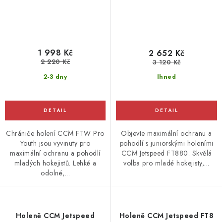
1 998 Kč
2 652 Kč
2 220 Kč
3 120 Kč
2-3 dny
Ihned
Chrániče holení CCM FTW Pro
Objevte maximální ochranu a
Youth jsou vyvinuty pro
pohodlí s juniorskými holeními
maximální ochranu a pohodlí
CCM Jetspeed FT880. Skvělá
mladých hokejistů. Lehké a
volba pro mladé hokejisty,...
odolné,...
Holeně CCM Jetspeed
Holeně CCM Jetspeed FT8