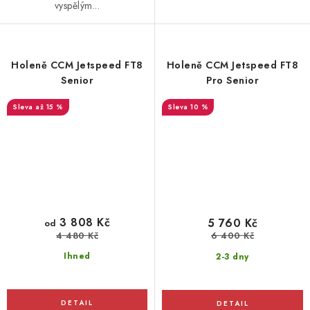
vyspělým...
Holeně CCM Jetspeed FT8
Holeně CCM Jetspeed FT8
Senior
Pro Senior
až 15 %
10 %
3 808 Kč
5 760 Kč
od
4 480 Kč
6 400 Kč
Ihned
2-3 dny