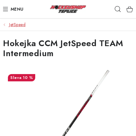
Přejít
Hleda
na
obsah
JetSpeed
VÝPRODEJ
Hokejka CCM JetSpeed TEAM
BRUSLE
Intermedium
HOKEJKY
HELMY
10 %
RUKAVICE
CHRÁNIČE
KALHOTY