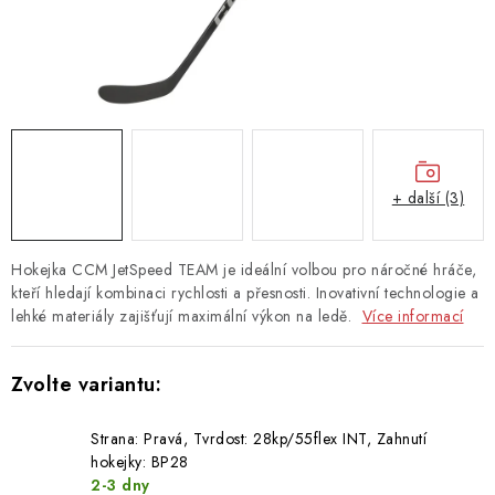
TAŠKY
PŘÍSLUŠENSTVÍ
TEXTIL
DOPLŇKY
+ další (3)
TRÉNINK
Hokejka CCM JetSpeed TEAM je ideální volbou pro náročné hráče,
DÁMSKÁ VÝSTROJ
kteří hledají kombinaci rychlosti a přesnosti. Inovativní technologie a
lehké materiály zajišťují maximální výkon na ledě.
Více informací
info@hockeyshopteplice.cz
+420 728 784 925 (po–pá: 14:00–18:00)
Strana: Pravá, Tvrdost: 28kp/55flex INT, Zahnutí
hokejky: BP28
2-3 dny