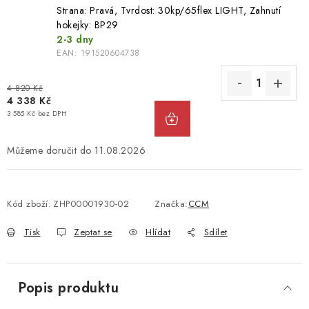
Strana: Pravá, Tvrdost: 30kp/65flex LIGHT, Zahnutí
hokejky: BP29
2-3 dny
EAN:
191520604738
4 820 Kč
4 338 Kč
3 585 Kč bez DPH
11.08.2026
Kód zboží:
ZHP00001930-02
Značka:
CCM
Tisk
Zeptat se
Hlídat
Sdílet
Popis produktu