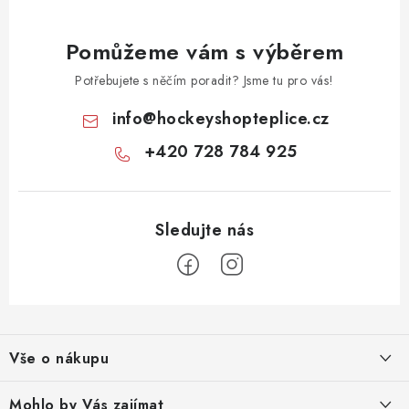
Pomůžeme vám s výběrem
Potřebujete s něčím poradit? Jsme tu pro vás!
info
@
hockeyshopteplice.cz
+420 728 784 925
Z
á
Vše o nákupu
p
a
Obchodní podmínky
Mohlo by Vás zajímat