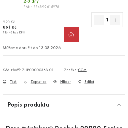
2-3 dny
EAN:
884899615978
990 Kč
891 Kč
736 Kč bez DPH
13.08.2026
Kód zboží:
ZHP00000368-01
Značka:
CCM
Tisk
Zeptat se
Hlídat
Sdílet
Popis produktu