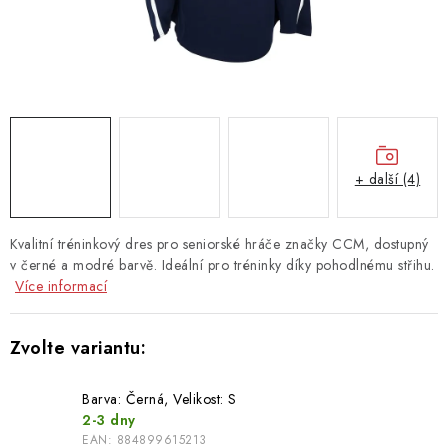
TAŠKY
PŘÍSLUŠENSTVÍ
TEXTIL
DOPLŇKY
+ další (4)
TRÉNINK
Kvalitní tréninkový dres pro seniorské hráče značky CCM, dostupný
DÁMSKÁ VÝSTROJ
v černé a modré barvě. Ideální pro tréninky díky pohodlnému střihu.
Více informací
info@hockeyshopteplice.cz
+420 728 784 925 (po–pá: 14:00–18:00)
Barva: Černá, Velikost: ​​S
2-3 dny
EAN:
884899615213