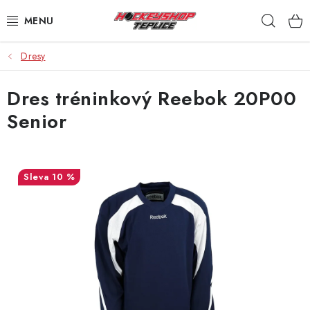
Přejít
Hleda
na
obsah
Dresy
VÝPRODEJ
Dres tréninkový Reebok 20P00
BRUSLE
Senior
HOKEJKY
HELMY
10 %
RUKAVICE
CHRÁNIČE
KALHOTY