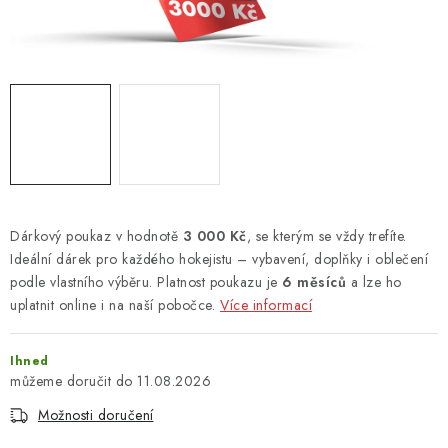
TAŠKY
PŘÍSLUŠENSTVÍ
TEXTIL
DOPLŇKY
TRÉNINK
Dárkový poukaz v hodnotě
3 000 Kč
, se kterým se vždy trefíte.
Ideální dárek pro každého hokejistu – vybavení, doplňky i oblečení
DÁMSKÁ VÝSTROJ
podle vlastního výběru. Platnost poukazu je
6 měsíců
a lze ho
uplatnit online i na naší pobočce.
Více informací
info@hockeyshopteplice.cz
+420 728 784 925 (po–pá: 14:00–18:00)
Ihned
11.08.2026
Možnosti doručení