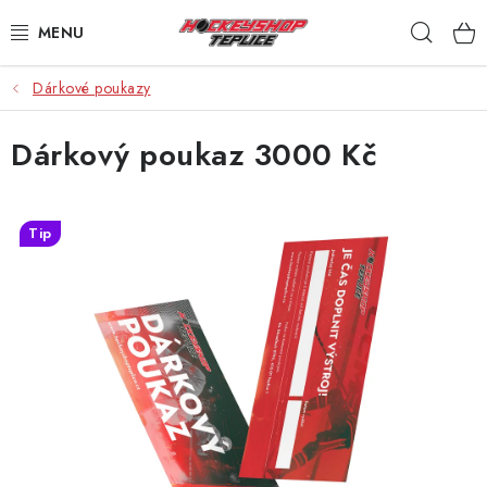
Přejít
Hleda
na
obsah
Dárkové poukazy
VÝPRODEJ
Dárkový poukaz 3000 Kč
BRUSLE
HOKEJKY
Tip
HELMY
RUKAVICE
CHRÁNIČE
KALHOTY