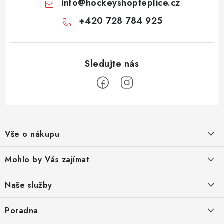
info
@
hockeyshopteplice.cz
+420 728 784 925
Z
á
Vše o nákupu
p
a
Obchodní podmínky
Mohlo by Vás zajímat
t
Reklamace zboží
í
O nás
Naše služby
Odstoupení od smlouvy
Prodejna
Broušení bruslí
Poradna
Podmínky ochrany osobních údajů
Kontakty
Tepelné tvarování bruslí