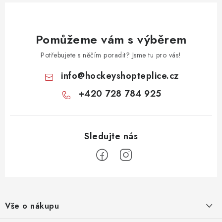
Pomůžeme vám s výběrem
Potřebujete s něčím poradit? Jsme tu pro vás!
info
@
hockeyshopteplice.cz
+420 728 784 925
Z
á
Vše o nákupu
p