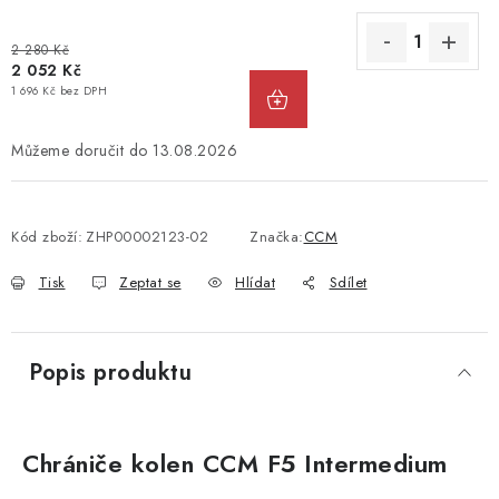
2 280 Kč
2 052 Kč
1 696 Kč bez DPH
13.08.2026
Kód zboží:
ZHP00002123-02
Značka:
CCM
Tisk
Zeptat se
Hlídat
Sdílet
Popis produktu
Chrániče kolen CCM F5 Intermedium