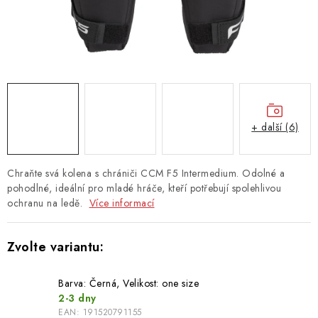
TAŠKY
PŘÍSLUŠENSTVÍ
TEXTIL
DOPLŇKY
+ další (6)
TRÉNINK
Chraňte svá kolena s chrániči CCM F5 Intermedium. Odolné a
DÁMSKÁ VÝSTROJ
pohodlné, ideální pro mladé hráče, kteří potřebují spolehlivou
ochranu na ledě.
Více informací
info@hockeyshopteplice.cz
+420 728 784 925 (po–pá: 14:00–18:00)
Barva: Černá, Velikost: one size
2-3 dny
EAN:
191520791155