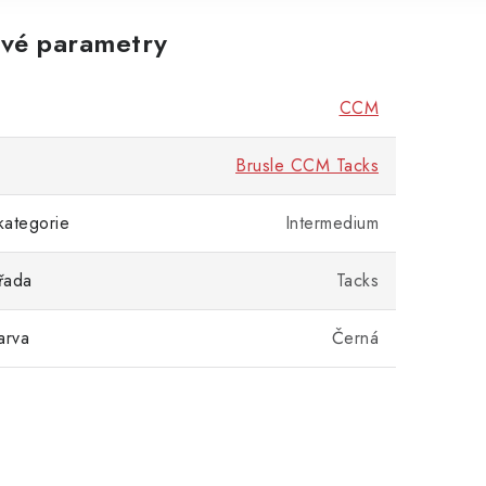
vé parametry
CCM
Brusle CCM Tacks
kategorie
Intermedium
řada
Tacks
arva
Černá