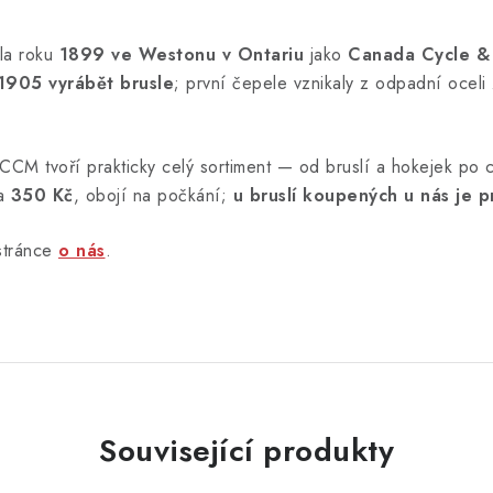
kla roku
1899 ve Westonu v Ontariu
jako
Canada Cycle &
1905 vyrábět brusle
; první čepele vznikaly z odpadní oceli
CCM tvoří prakticky celý sortiment — od bruslí a hokejek po ch
za
350 Kč
, obojí na počkání;
u bruslí koupených u nás je p
stránce
o nás
.
Související produkty