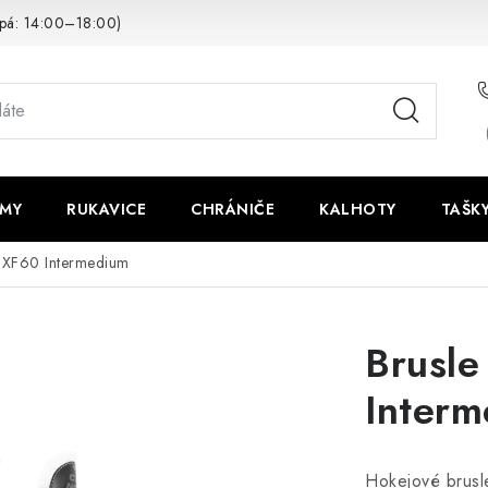
pá: 14:00–18:00)
LMY
RUKAVICE
CHRÁNIČE
KALHOTY
TAŠK
 XF60 Intermedium
Brusl
Inter
Hokejové brusl