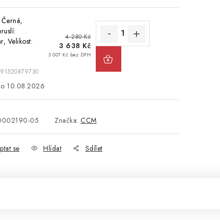
 Černá,
ruslí:
4 280 Kč
r, Velikost:
3 638 Kč
3 007 Kč bez DPH
191520879730
10.08.2026
0002190-05
Značka:
CCM
ptat se
Hlídat
Sdílet