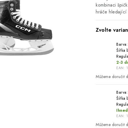
kombinaci špičk
hráče hledající
Barva:
Šířka b
Regula
2-3 d
EAN:
Barva:
Šířka b
Regula
Ihned
EAN: