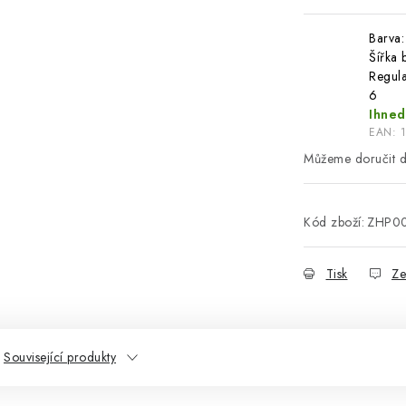
Barva:
Šířka b
Regula
6
Ihned
EAN:
Kód zboží:
ZHP0
Tisk
Ze
Související produkty