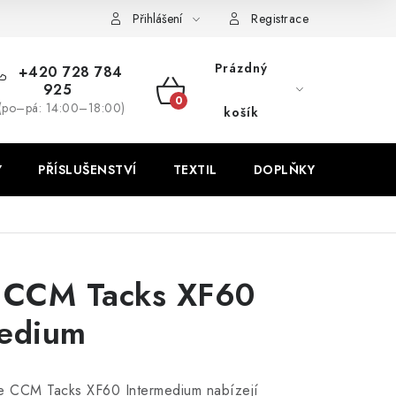
Přihlášení
Registrace
Prázdný
+420 728 784
925
NÁKUPNÍ
(po–pá: 14:00–18:00)
košík
KOŠÍK
Y
PŘÍSLUŠENSTVÍ
TEXTIL
DOPLŇKY
TRÉNI
e CCM Tacks XF60
medium
e CCM Tacks XF60 Intermedium nabízejí