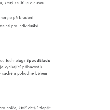
, který zajišťuje dlouhou
ergie při bruslení.
elné pro individuální
ou technologii
SpeedBlade
 vynikající přilnavost k
y suché a pohodlné během
o hráče, kteří chtějí zlepšit