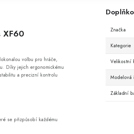
Doplňko
Značka
s XF60
Kategorie
okonalou volbu pro hráče,
Velikostní 
tu. Díky jejich ergonomickému
tabilitu a precizní kontrolu
Modelová 
Základní b
teré se přizpůsobí každému