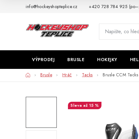
Přejít
info@hockeyshopteplice.cz
+420 728 784 925 (po–
na
obsah
VÝPRODEJ
BRUSLE
HOKEJKY
HE
Domů
Brusle
Hráč
Tacks
Brusle CCM Tacks
až 15 %