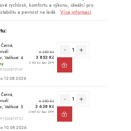
ové rychlosti, komfortu a výkonu, ideální pro
 stabilitu a pevnost na ledě.
Více informací
 Černá,
ruslí:
4 280 Kč
3 852 Kč
r, Velikost: 4
3 183 Kč bez DPH
ny
191520879747
12.08.2026
 Černá,
ruslí:
4 280 Kč
3 638 Kč
r, Velikost: 5
3 007 Kč bez DPH
191520879723
10.08.2026