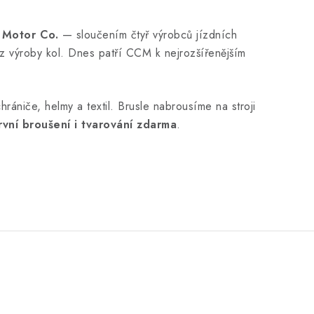
 Motor Co.
— sloučením čtyř výrobců jízdních
 z výroby kol. Dnes patří CCM k nejrozšířenějším
rániče, helmy a textil. Brusle nabrousíme na stroji
rvní broušení i tvarování zdarma
.