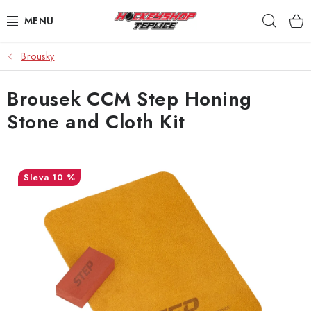
Přejít
Hleda
na
obsah
Brousky
VÝPRODEJ
Brousek CCM Step Honing
BRUSLE
Stone and Cloth Kit
HOKEJKY
HELMY
10 %
RUKAVICE
CHRÁNIČE
KALHOTY