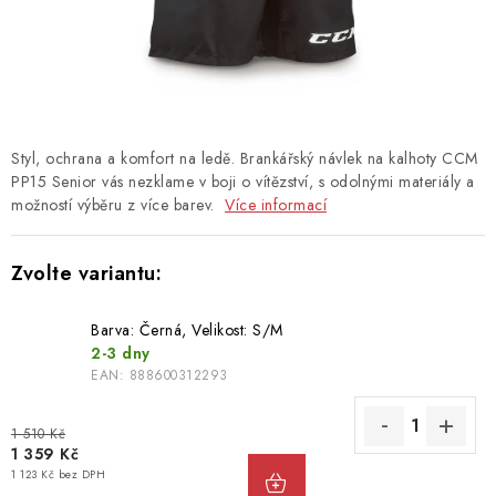
TAŠKY
PŘÍSLUŠENSTVÍ
TEXTIL
Styl, ochrana a komfort na ledě. Brankářský návlek na kalhoty CCM
DOPLŇKY
PP15 Senior vás nezklame v boji o vítězství, s odolnými materiály a
možností výběru z více barev.
Více informací
TRÉNINK
DÁMSKÁ VÝSTROJ
Barva: Černá, Velikost: S/M
info@hockeyshopteplice.cz
2-3 dny
EAN:
888600312293
+420 728 784 925 (po–pá: 14:00–18:00)
1 510 Kč
1 359 Kč
1 123 Kč bez DPH