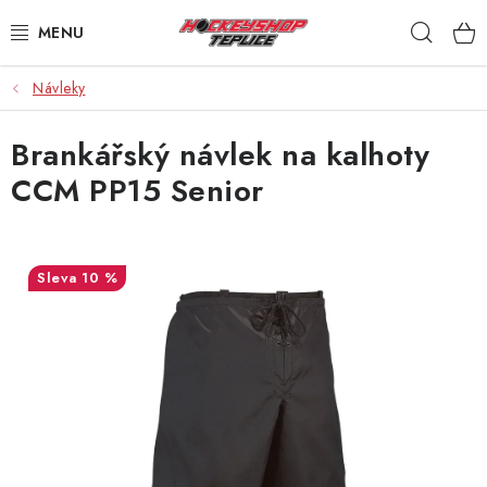
Přejít
Hleda
na
obsah
Návleky
VÝPRODEJ
Brankářský návlek na kalhoty
BRUSLE
CCM PP15 Senior
HOKEJKY
HELMY
10 %
RUKAVICE
CHRÁNIČE
KALHOTY