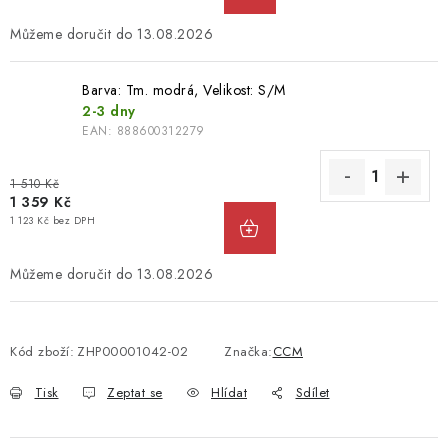
13.08.2026
Barva: Tm. modrá, Velikost: S/M
2-3 dny
EAN:
888600312279
1 510 Kč
1 359 Kč
1 123 Kč bez DPH
13.08.2026
Kód zboží:
ZHP00001042-02
Značka:
CCM
Tisk
Zeptat se
Hlídat
Sdílet