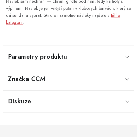
Návlek sám nechrání — chrání girdle pod ním, tedy kalhoty s
výplněmi. Návlek je jen vnější potah v klubových barvách, který se
dá sundat a vyprat. Girdle i samotné návleky najdete v
téhle
kategorii
.
Parametry produktu
Značka
 CCM
Diskuze