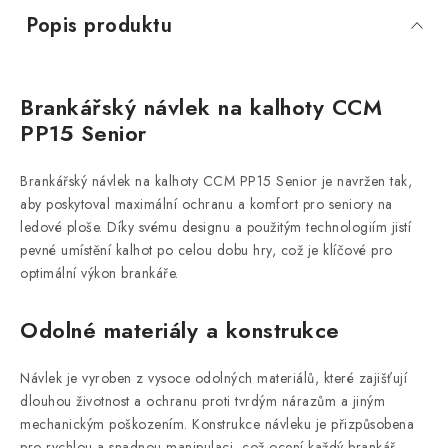
Popis produktu
Brankářský návlek na kalhoty CCM
PP15 Senior
Brankářský návlek na kalhoty CCM PP15 Senior je navržen tak,
aby poskytoval maximální ochranu a komfort pro seniory na
ledové ploše. Díky svému designu a použitým technologiím jistí
pevné umístění kalhot po celou dobu hry, což je klíčové pro
optimální výkon brankáře.
Odolné materiály a konstrukce
Návlek je vyroben z vysoce odolných materiálů, které zajišťují
dlouhou životnost a ochranu proti tvrdým nárazům a jiným
mechanickým poškozením. Konstrukce návleku je přizpůsobena
pro rychlou a snadnou manipulaci, což ocení každý brankář