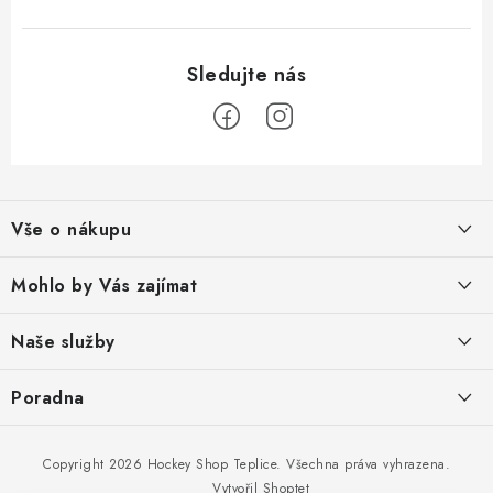
Z
á
Vše o nákupu
p
a
Obchodní podmínky
Mohlo by Vás zajímat
t
Reklamace zboží
í
O nás
Naše služby
Odstoupení od smlouvy
Prodejna
Broušení bruslí
Poradna
Podmínky ochrany osobních údajů
Kontakty
Tepelné tvarování bruslí
Doprava a platba
Hokejová výstroj pro děti
Copyright 2026
Hockey Shop Teplice
. Všechna práva vyhrazena.
Diagnostika chodidel
Dostupnost zboží
Jak vybrat velikost bruslí
Vytvořil Shoptet